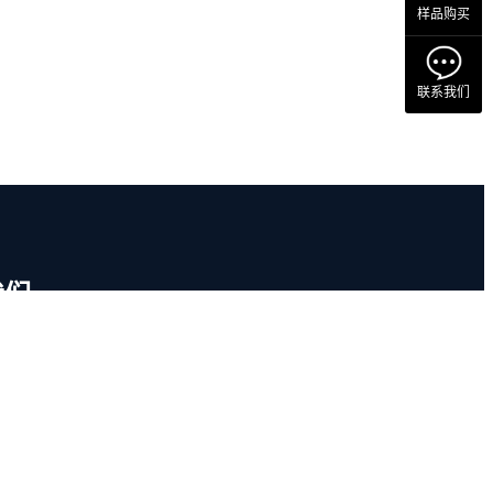
样品购买
联系我们
我们
深圳宝安区银田工业区B11栋(宗泰文创产业园三期)208
vice@gtai-tech.com