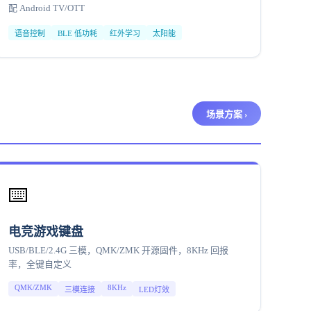
配 Android TV/OTT
语音控制
BLE 低功耗
红外学习
太阳能
场景方案 ›
⌨️
电竞游戏键盘
USB/BLE/2.4G 三模，QMK/ZMK 开源固件，8KHz 回报
率，全键自定义
QMK/ZMK
8KHz
三模连接
LED灯效