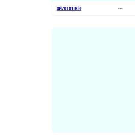
OM70101DCB
---