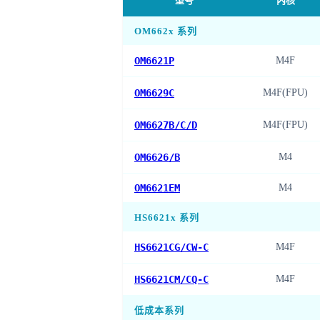
型号
内核
OM662x 系列
OM6621P
M4F
OM6629C
M4F(FPU)
OM6627B/C/D
M4F(FPU)
OM6626/B
M4
OM6621EM
M4
HS6621x 系列
HS6621CG/CW-C
M4F
HS6621CM/CQ-C
M4F
低成本系列