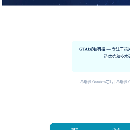
GTAI光钛科技
— 专注于芯
链优势和技术研
昂瑞微 Onmicro芯片 | 昂瑞微 