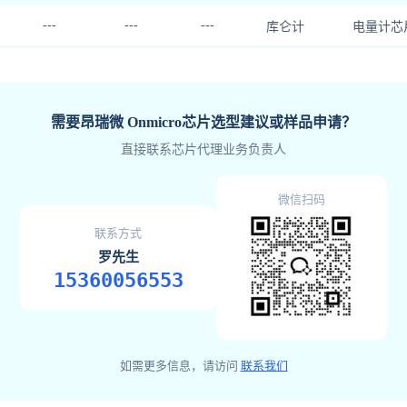
---
---
---
库仑计
电量计芯片
需要昂瑞微 Onmicro芯片选型建议或样品申请？
直接联系芯片代理业务负责人
微信扫码
联系方式
罗先生
15360056553
如需更多信息，请访问
联系我们