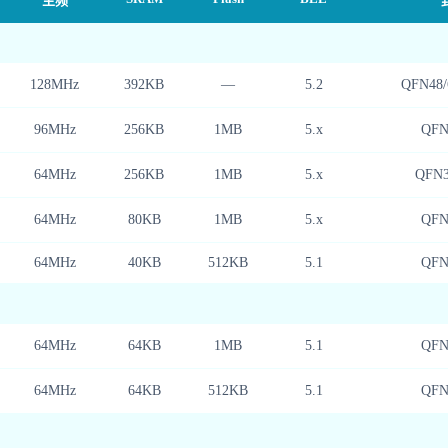
主频
128MHz
392KB
—
5.2
QFN48/
96MHz
256KB
1MB
5.x
QFN
64MHz
256KB
1MB
5.x
QFN3
64MHz
80KB
1MB
5.x
QFN
64MHz
40KB
512KB
5.1
QFN
64MHz
64KB
1MB
5.1
QFN
64MHz
64KB
512KB
5.1
QFN