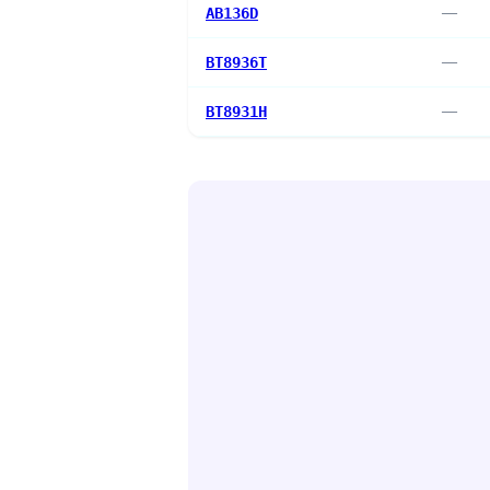
AB136D
—
BT8936T
—
BT8931H
—